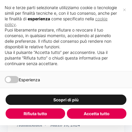
S
Noi e terze parti selezionate utilizziamo cookie o tecnologie
×
a
simili per finalità tecniche e, con il tuo consenso, anche per
l
le finalità di
esperienza
come specificato nella
cookie
t
policy
.
a
Puoi liberamente prestare, rifiutare o revocare il tuo
a
consenso, in qualsiasi momento, accedendo al pannello
l
delle preferenze. Il rifiuto del consenso può rendere non
c
disponibili le relative funzioni.
o
Usa il pulsante “Accetta tutto” per acconsentire. Usa il
n
pulsante “Rifiuta tutto” o chiudi questa informativa per
t
Categoria
Uncategorized
continuare senza accettare.
e
n
u
Esperienza
t
o
Uncategorized
Hello world!
Scopri di più
Welcome to WordPress. This is your first post. Edit
or delete it, then start writing!
Rifiuta tutto
Accetta tutto
Administrator
Marzo 10, 2024