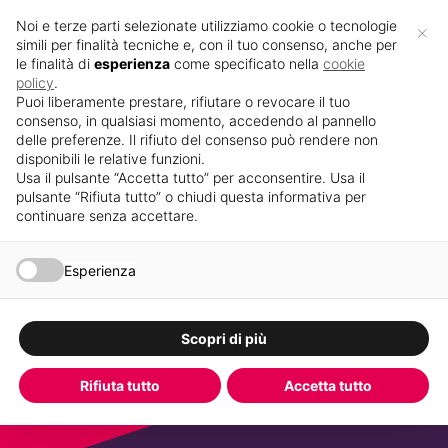
S
Noi e terze parti selezionate utilizziamo cookie o tecnologie
×
a
simili per finalità tecniche e, con il tuo consenso, anche per
l
le finalità di
esperienza
come specificato nella
cookie
t
policy
.
a
Puoi liberamente prestare, rifiutare o revocare il tuo
a
consenso, in qualsiasi momento, accedendo al pannello
l
delle preferenze. Il rifiuto del consenso può rendere non
c
disponibili le relative funzioni.
o
Usa il pulsante “Accetta tutto” per acconsentire. Usa il
n
pulsante “Rifiuta tutto” o chiudi questa informativa per
t
continuare senza accettare.
e
n
u
DANIELE BOTTI
Esperienza
t
o
FAMIGLIA - VISIONE POLITICA - CARRIERA
PROFESSIONALE
Scopri di più
Rifiuta tutto
Accetta tutto